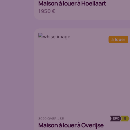
Maison
à louer à Hoeilaart
1 950 €
à louer
3090 OVERIJSE
EPC
B
Maison
à louer à Overijse