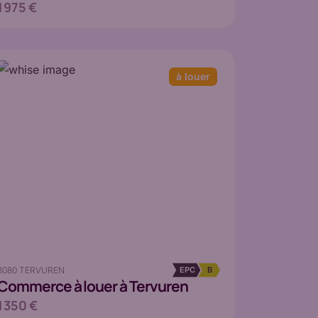
1 975 €
à louer
3080 TERVUREN
EPC
B
Commerce
à louer à Tervuren
1 350 €