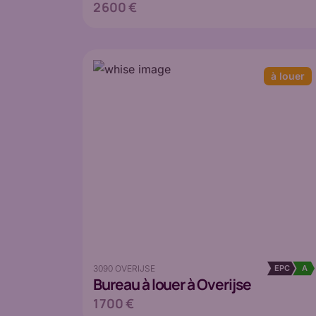
2 600 €
à louer
3090 OVERIJSE
EPC
A
Bureau
à louer à Overijse
1 700 €