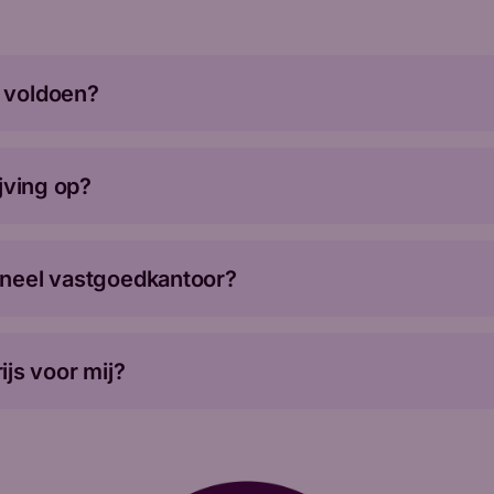
 voldoen?
jving op?
tioneel vastgoedkantoor?
rijs voor mij?