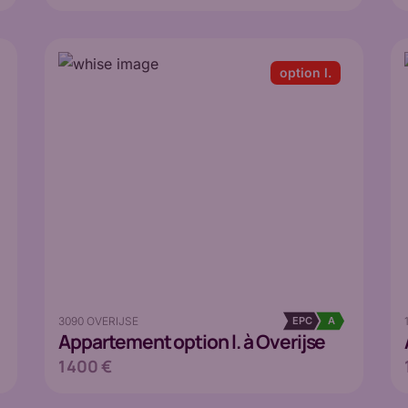
option l.
3090 OVERIJSE
EPC
A
Appartement
option l. à Overijse
1 400 €