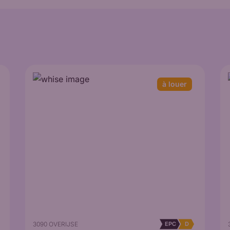
à louer
3090 OVERIJSE
EPC
D