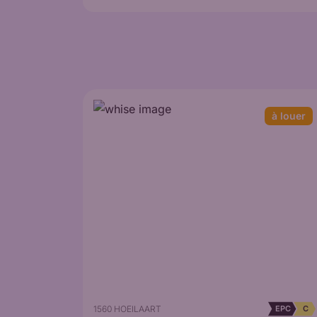
à louer
1560 HOEILAART
EPC
C