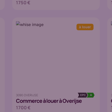
1 750 €
à louer
3090 OVERIJSE
EPC
A
Commerce
à louer à Overijse
1 700 €