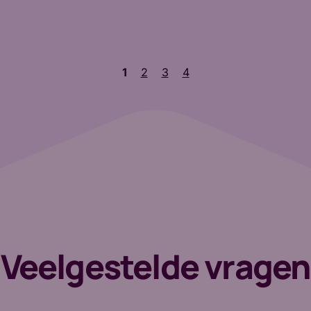
1
2
3
4
Veelgestelde vragen