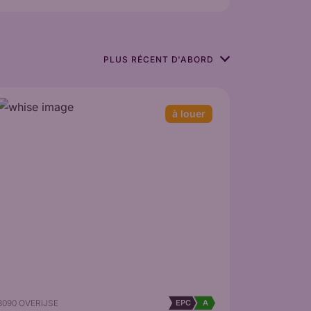
à louer
3090 OVERIJSE
EPC
A