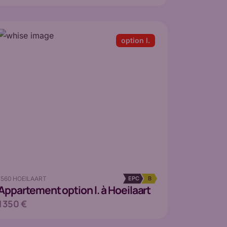
option l.
1560 HOEILAART
EPC
B
Appartement
option l. à Hoeilaart
1 350 €