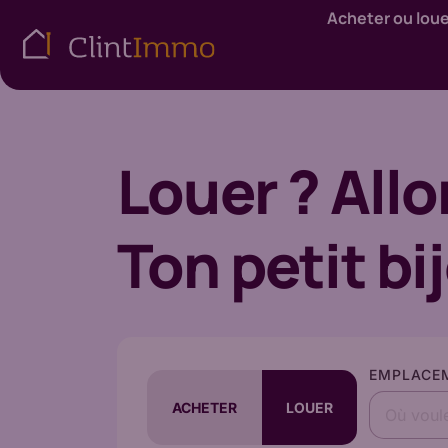
Acheter ou lou
Louer ? Allo
Ton petit bij
EMPLACE
ACHETER
LOUER
Où voul