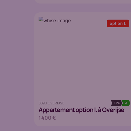
option l.
3090 OVERIJSE
EPC
A
Appartement
option l. à Overijse
1 400 €