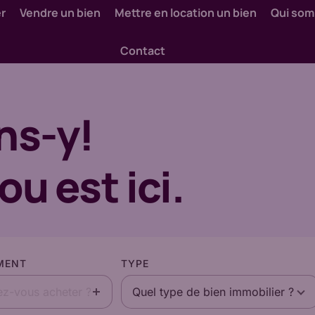
er
Vendre un bien
Mettre en location un bien
Qui so
Contact
ns-y!
ou est ici.
MENT
TYPE
ez-vous acheter ?
Quel type de bien immobilier ?