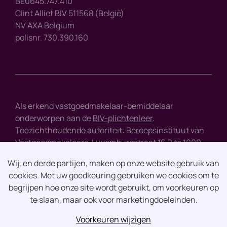
BE0645.747.410
Clint Alliet BIV 511568 (België)
NV AXA Belgium
polisnr. 730.390.160
Als erkend vastgoedmakelaar-bemiddelaar
onderworpen aan de
BIV-plichtenleer
.
Toezichthoudende autoriteit: Beroepsinstituut van
Vastgoedmakelaars, Luxemburgstraat 16 B te 1000
Brussel - tel : +32 2 505 38 50 - e-mail :
info@biv.be
Wij, en derde partijen, maken op onze website gebruik van
cookies. Met uw goedkeuring gebruiken we cookies om te
Disclaimer
begrijpen hoe onze site wordt gebruikt, om voorkeuren op
te slaan, maar ook voor marketingdoeleinden.
Privacy
Voorkeuren wijzigen