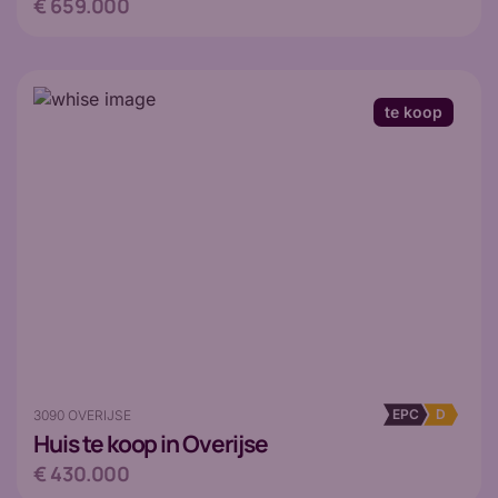
€ 659.000
te koop
EPC
D
3090 OVERIJSE
Huis
te koop in Overijse
€ 430.000