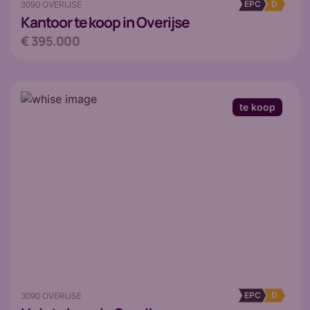
EPC
D
3090 OVERIJSE
Kantoor
te koop in Overijse
€ 395.000
te koop
EPC
D
3090 OVERIJSE