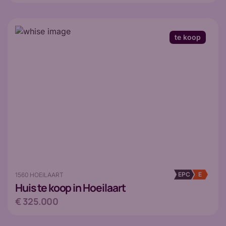
te koop
EPC
E
1560 HOEILAART
Huis
te koop in Hoeilaart
€ 325.000