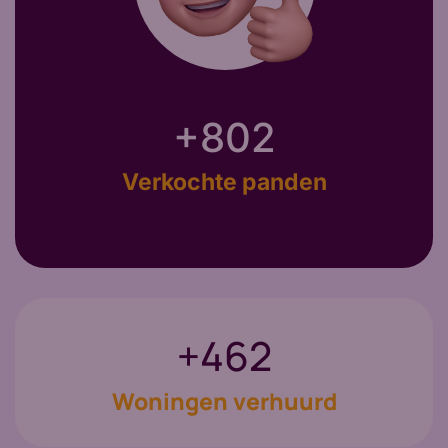
+
944
Verkochte panden
+
616
Woningen verhuurd