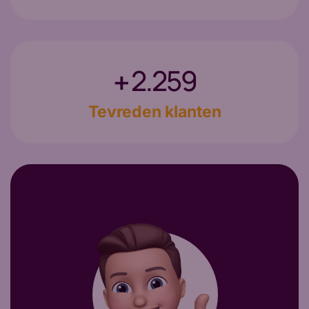
3.012
+
Tevreden klanten