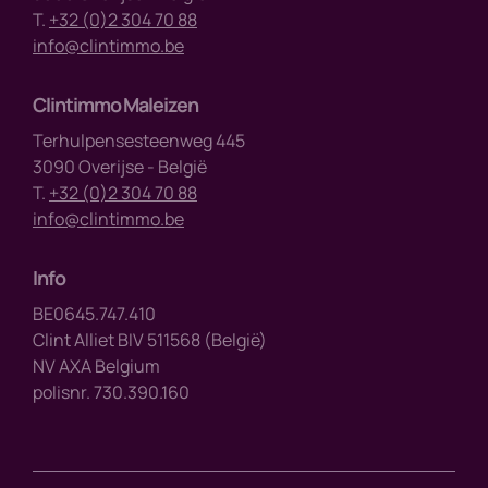
T.
+32 (0)2 304 70 88
info@clintimmo.be
Clintimmo Maleizen
Terhulpensesteenweg 445
3090 Overijse - België
T.
+32 (0)2 304 70 88
info@clintimmo.be
Info
BE0645.747.410
Clint Alliet BIV 511568 (België)
NV AXA Belgium
polisnr. 730.390.160