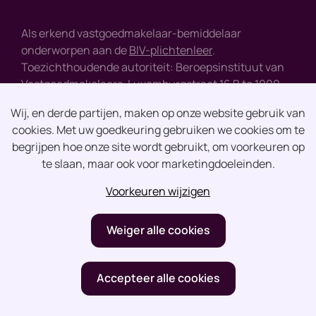
Als erkend vastgoedmakelaar-bemiddelaar
onderworpen aan de
BIV-plichtenleer
.
Toezichthoudende autoriteit: Beroepsinstituut van
Vastgoedmakelaars, Luxemburgstraat 16 B te 1000
Brussel - tel : +32 2 505 38 50 - e-mail :
info@biv.be
Wij, en derde partijen, maken op onze website gebruik van
cookies. Met uw goedkeuring gebruiken we cookies om te
Disclaimer
begrijpen hoe onze site wordt gebruikt, om voorkeuren op
te slaan, maar ook voor marketingdoeleinden.
Privacy
Voorkeuren wijzigen
design by vector bross
Weiger alle cookies
Accepteer alle cookies