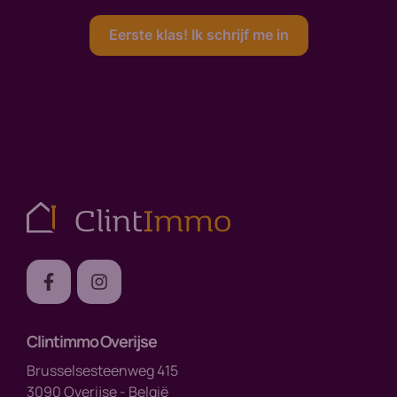
Eerste klas! Ik schrijf me in
Clintimmo Overijse
Brusselsesteenweg 415
3090 Overijse - België