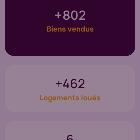
+
943
Biens vendus
+
616
Logements loués
8