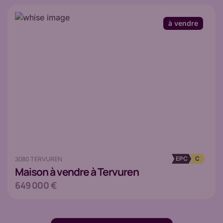
à vendre
EPC
C
3080 TERVUREN
Maison
à vendre à Tervuren
649 000 €