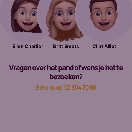
Elien Charlier
Britt Smets
Clint Alliet
Vragen over het pand of wens je het te
bezoeken?
Bel ons op
02 304 70 88