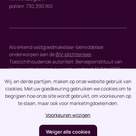
polisnr. 730.390.160
Als erkend vastgoedmakelaar-bemiddelaar
onderworpen aan de
BIV-plichtenleer
.
Toezichthoudende autoriteit: Beroepsinstituut van
Vastgoedmakelaars, Luxemburgstraat 16 B te 1000
Brussel - tel : +32 2 505 38 50 - e-mail :
info@biv.be
Wij, en derde partijen, maken op onze website gebruik van
cookies. Met uw goedkeuring gebruiken we cookies om te
Disclaimer
begrijpen hoe onze site wordt gebruikt, om voorkeuren op
te slaan, maar ook voor marketingdoeleinden.
Privacy
Voorkeuren wijzigen
design by vector bross
Weiger alle cookies