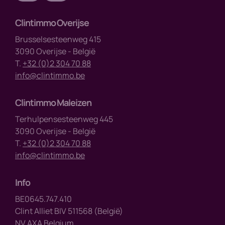
Clintimmo Overijse
Brusselsesteenweg 415
3090 Overijse - België
T.
+32 (0)2 304 70 88
info@clintimmo.be
Clintimmo Maleizen
Terhulpensesteenweg 445
3090 Overijse - België
T.
+32 (0)2 304 70 88
info@clintimmo.be
Info
BE0645.747.410
Clint Alliet BIV 511568 (België)
NV AXA Belgium