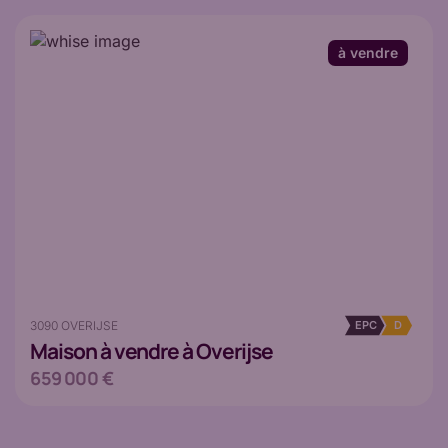
à vendre
3090 OVERIJSE
EPC
D
Maison
à vendre à Overijse
659 000 €