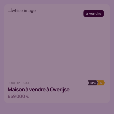
à vendre
3090 OVERIJSE
EPC
D
Maison
à vendre à Overijse
659 000 €