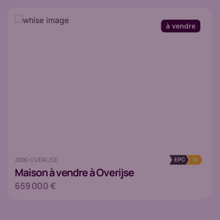
à vendre
3090 OVERIJSE
EPC
D
Maison
à vendre à Overijse
659 000 €