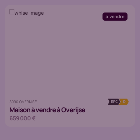
à vendre
3090 OVERIJSE
EPC
D
Maison
à vendre à Overijse
659 000 €