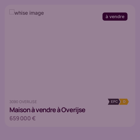
à vendre
3090 OVERIJSE
EPC
D
Maison
à vendre à Overijse
659 000 €