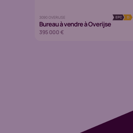
3090 OVERIJSE
EPC
D
Bureau
à vendre à Overijse
395 000 €