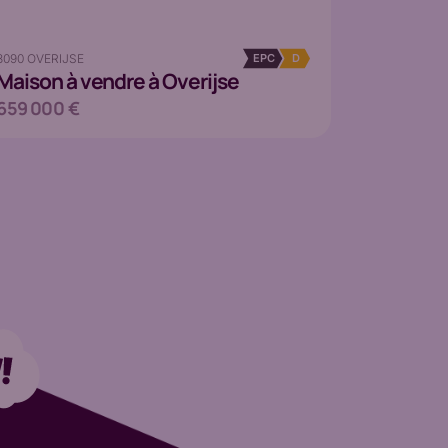
3090 OVERIJSE
EPC
D
Maison
à vendre à Overijse
659 000 €