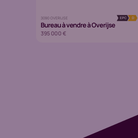
3090 OVERIJSE
EPC
D
Bureau
à vendre à Overijse
395 000 €