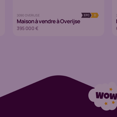
3090 OVERIJSE
EPC
D
Maison
à vendre à Overijse
395 000 €