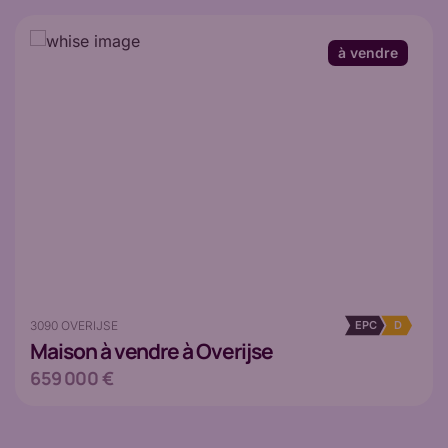
à vendre
3090 OVERIJSE
EPC
D
Maison
à vendre à Overijse
659 000 €