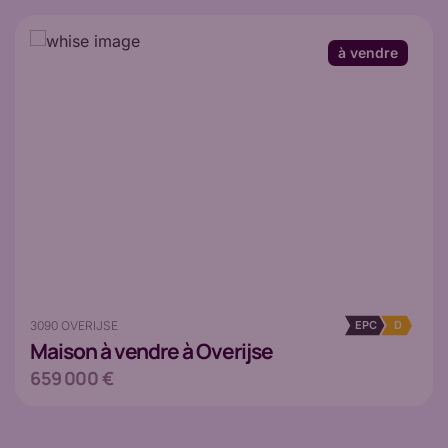
à vendre
3090 OVERIJSE
EPC
D
Maison
à vendre à Overijse
659 000 €