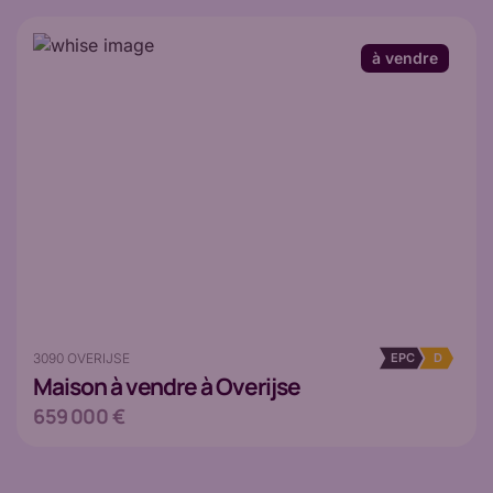
à vendre
3090 OVERIJSE
EPC
D
Maison
à vendre à Overijse
659 000 €