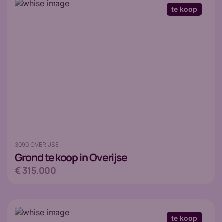
te koop
3090 OVERIJSE
Grond
te koop in Overijse
€ 315.000
te koop