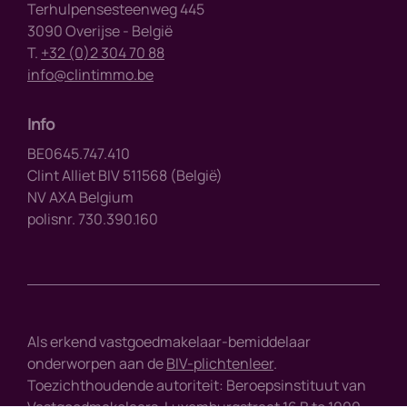
Terhulpensesteenweg 445
3090 Overijse - België
T.
+32 (0)2 304 70 88
info@clintimmo.be
Info
BE0645.747.410
Clint Alliet BIV 511568 (België)
NV AXA Belgium
polisnr. 730.390.160
Als erkend vastgoedmakelaar-bemiddelaar
onderworpen aan de
BIV-plichtenleer
.
Toezichthoudende autoriteit: Beroepsinstituut van
Vastgoedmakelaars, Luxemburgstraat 16 B te 1000