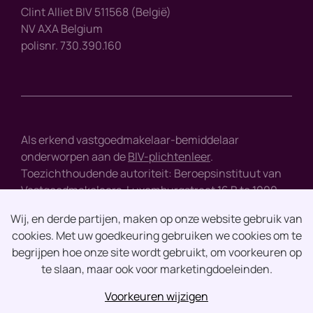
Clint Alliet BIV 511568 (België)
NV AXA Belgium
polisnr. 730.390.160
Als erkend vastgoedmakelaar-bemiddelaar
onderworpen aan de
BIV-plichtenleer
.
Toezichthoudende autoriteit: Beroepsinstituut van
Vastgoedmakelaars, Luxemburgstraat 16 B te 1000
Brussel - tel : +32 2 505 38 50 - e-mail :
info@biv.be
Wij, en derde partijen, maken op onze website gebruik van
cookies. Met uw goedkeuring gebruiken we cookies om te
Disclaimer
begrijpen hoe onze site wordt gebruikt, om voorkeuren op
te slaan, maar ook voor marketingdoeleinden.
Privacy
Voorkeuren wijzigen