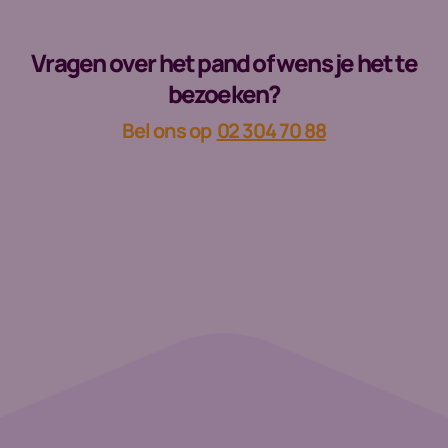
Vragen over het pand of wens je het te
bezoeken?
Bel ons op
02 304 70 88