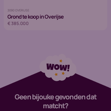
3090 OVERIJSE
Grond
te koop in Overijse
€ 385.000
Geen bijouke gevonden dat
matcht?