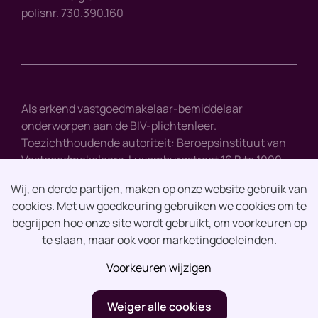
polisnr. 730.390.160
Als erkend vastgoedmakelaar-bemiddelaar
onderworpen aan de
BIV-plichtenleer
.
Toezichthoudende autoriteit: Beroepsinstituut van
Vastgoedmakelaars, Luxemburgstraat 16 B te 1000
Brussel - tel : +32 2 505 38 50 - e-mail :
info@biv.be
Wij, en derde partijen, maken op onze website gebruik van
cookies. Met uw goedkeuring gebruiken we cookies om te
Disclaimer
begrijpen hoe onze site wordt gebruikt, om voorkeuren op
te slaan, maar ook voor marketingdoeleinden.
Privacy
Voorkeuren wijzigen
design by vector bross
Weiger alle cookies