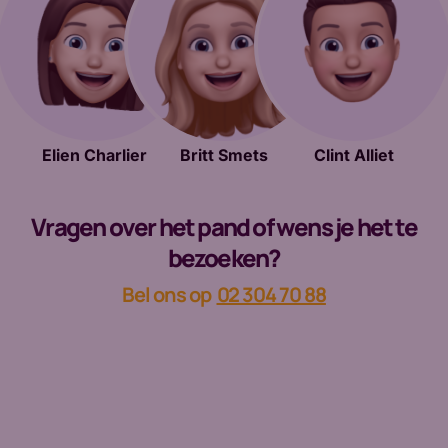
Elien Charlier
Britt Smets
Clint Alliet
Vragen over het pand of wens je het te
bezoeken?
Bel ons op
02 304 70 88