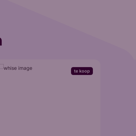
n
te koop