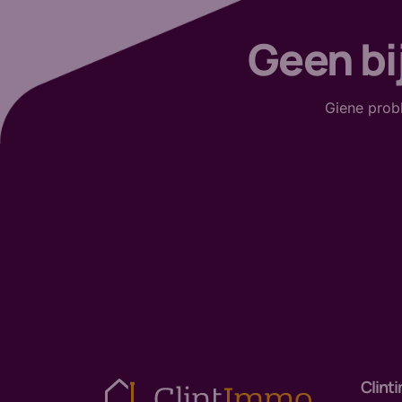
Geen bi
Giene probl
Clint