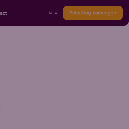
Schatting aanvragen
act
NL