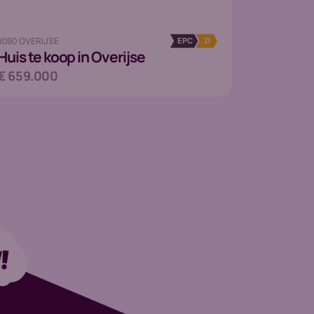
3090 OVERIJSE
EPC
D
Huis
te koop in Overijse
€ 659.000