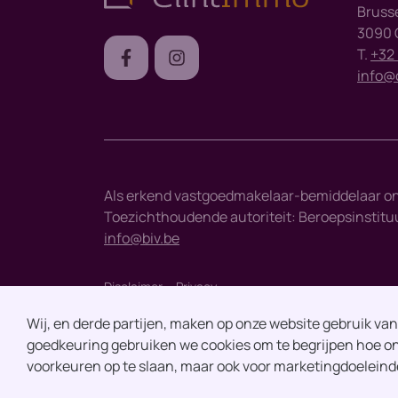
Bruss
3090 O
T.
+32 
info@
Als erkend vastgoedmakelaar-bemiddelaar o
Toezichthoudende autoriteit: Beroepsinstituut
info@biv.be
Disclaimer
Privacy
Wij, en derde partijen, maken op onze website gebruik va
goedkeuring gebruiken we cookies om te begrijpen hoe on
voorkeuren op te slaan, maar ook voor marketingdoeleind