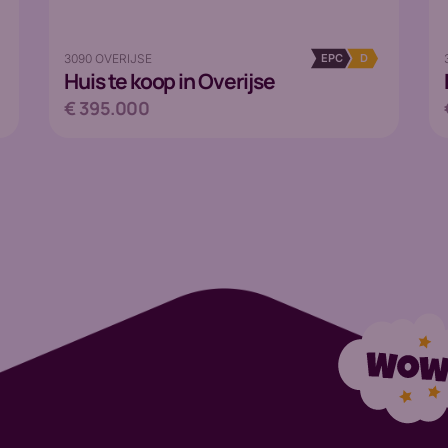
3090 OVERIJSE
EPC
D
Huis
te koop in Overijse
€ 395.000