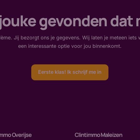
jouke gevonden dat
ème. Jij bezorgt ons je gegevens. Wij laten je meteen iets 
een interessante optie voor jou binnenkomt.
Eerste klas! Ik schrijf me in
immo Overijse
Clintimmo Maleizen