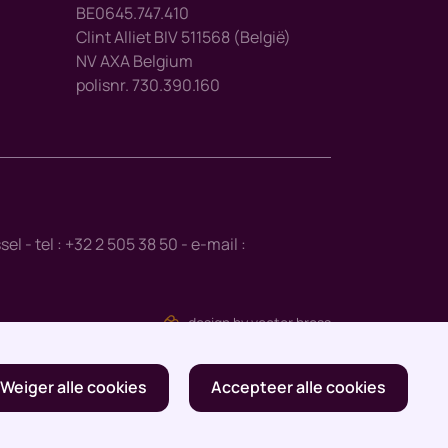
BE0645.747.410
Clint Alliet BIV 511568 (België)
NV AXA Belgium
polisnr. 730.390.160
- tel : +32 2 505 38 50 - e-mail :
design by vector bross
Weiger alle cookies
Accepteer alle cookies