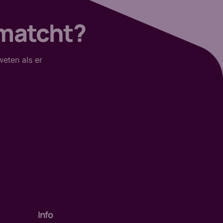
 matcht?
weten als er
Info