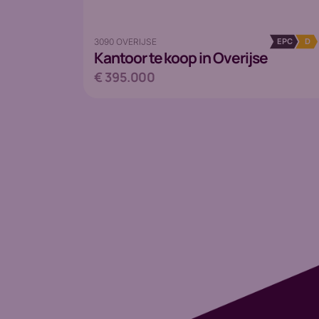
3090 OVERIJSE
EPC
D
Kantoor
te koop in Overijse
€ 395.000