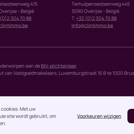
elsesteenweg 415
Terhulpensesteenweg 445
verijse - België
3090 Overijse - België
(0)2 304 70 88
T.
+32 (0)2 304 70 88
clintimmo.be
info@clintimmo.be
nderworpen aan de
BIV-plichtenleer
.
 van Vastgoedmakelaars, Luxemburgstraat 16 B te 1000 Brussel 
n cookies. Met uw
ze site wordt gebruikt, om
Voorkeuren wijzigen
en.