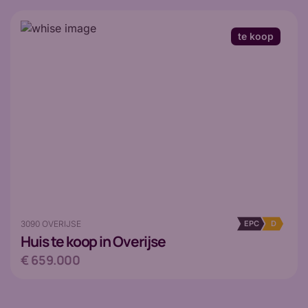
te koop
3090 OVERIJSE
EPC
D
Huis
te koop in Overijse
€ 659.000