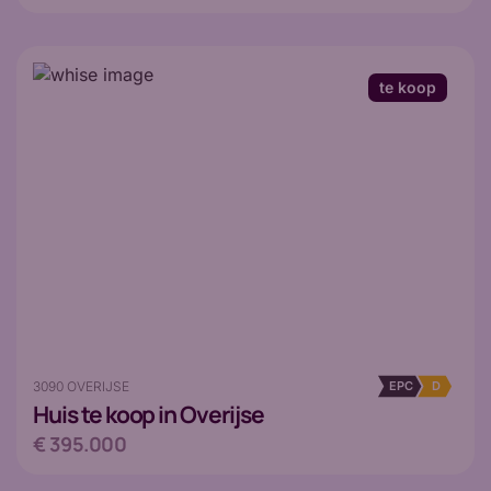
te koop
3090 OVERIJSE
EPC
D
Huis
te koop in Overijse
€ 395.000