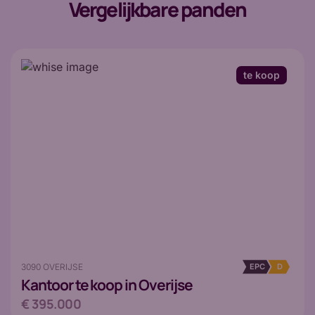
Vergelijkbare panden
te koop
3090 OVERIJSE
EPC
D
Kantoor
te koop in Overijse
€ 395.000