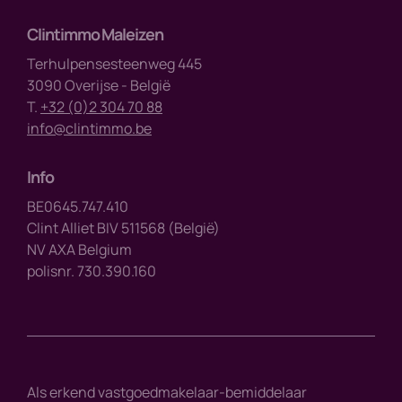
Clintimmo Maleizen
Terhulpensesteenweg 445
3090 Overijse - België
T.
+32 (0)2 304 70 88
info@clintimmo.be
Info
BE0645.747.410
Clint Alliet BIV 511568 (België)
NV AXA Belgium
polisnr. 730.390.160
Als erkend vastgoedmakelaar-bemiddelaar