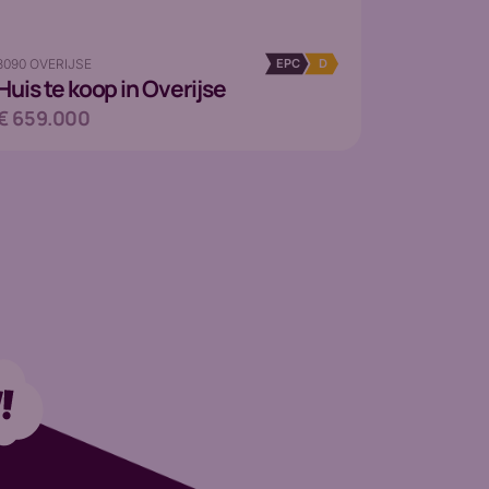
3090 OVERIJSE
EPC
D
Huis
te koop in Overijse
€ 659.000