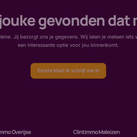
jouke gevonden dat
ème. Jij bezorgt ons je gegevens. Wij laten je meteen iets 
een interessante optie voor jou binnenkomt.
Eerste klas! Ik schrijf me in
immo Overijse
Clintimmo Maleizen