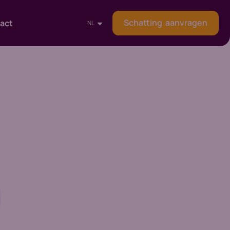
Schatting aanvragen
act
NL