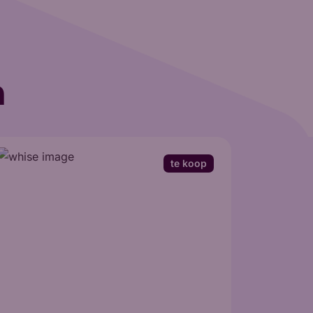
n
te koop