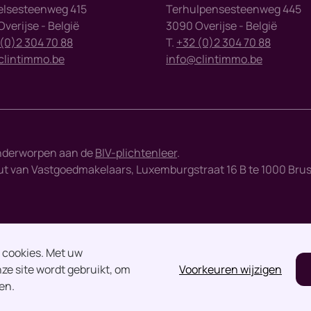
elsesteenweg 415
Terhulpensesteenweg 445
verijse - België
3090 Overijse - België
(0)2 304 70 88
T.
+32 (0)2 304 70 88
clintimmo.be
info@clintimmo.be
nderworpen aan de
BIV-plichtenleer
.
 van Vastgoedmakelaars, Luxemburgstraat 16 B te 1000 Brussel 
n cookies. Met uw
ze site wordt gebruikt, om
Voorkeuren wijzigen
en.