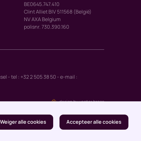
BE0645.747.410
Clint Alliet BIV 511568 (België)
NV AXA Belgium
polisnr. 730.390.160
- tel : +32 2 505 38 50 - e-mail :
design by vector bross
Weiger alle cookies
Accepteer alle cookies