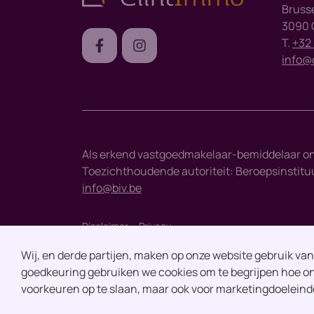
Bruss
3090 O
T.
+32 
info@
Als erkend vastgoedmakelaar-bemiddelaar o
Toezichthoudende autoriteit: Beroepsinstituut
info@biv.be
Disclaimer
Privacy
Wij, en derde partijen, maken op onze website gebruik va
goedkeuring gebruiken we cookies om te begrijpen hoe on
voorkeuren op te slaan, maar ook voor marketingdoeleind