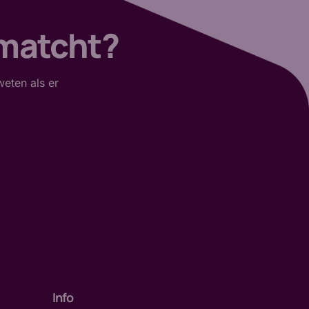
 matcht?
weten als er
Info