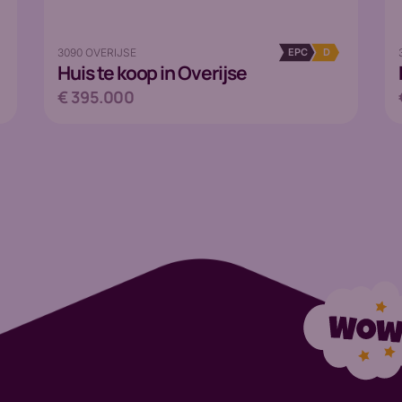
3090 OVERIJSE
EPC
D
Huis
te koop in Overijse
€ 395.000