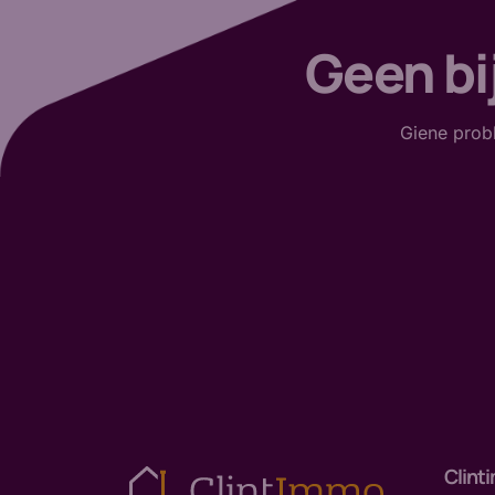
Geen bi
Giene probl
Clint