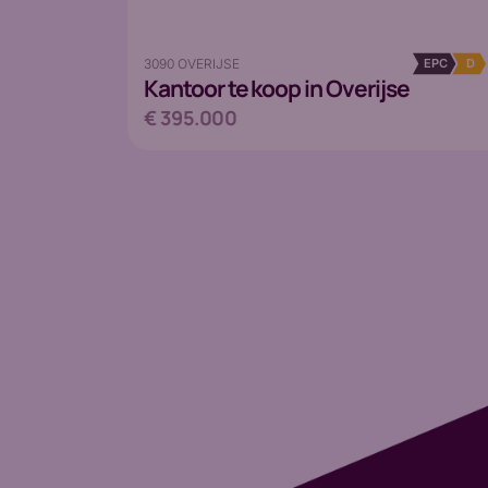
3090 OVERIJSE
EPC
D
Kantoor
te koop in Overijse
€ 395.000