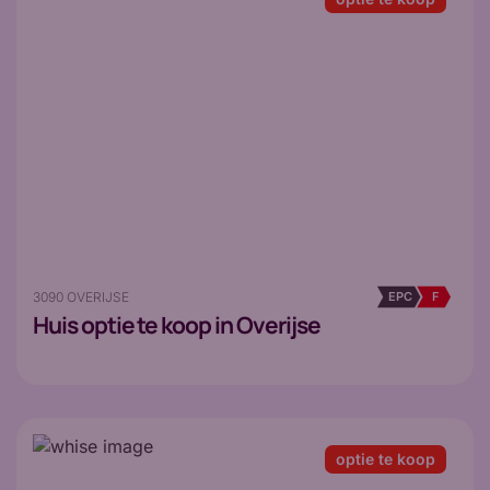
3090 OVERIJSE
EPC
F
Huis
optie te koop in Overijse
optie te koop