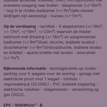
eveneens toegang naar buiten - slaapkamer (+/-10m²)
- nog in te richten badkamer (+/-7m²)(alle nieuwe
leidingen zijn aanwezig) - bureau (+/-11m²).
Op de verdieping
: nachthal - 4 slaapkamers (+/-16m²,
+/- 17m², +/-19m², +/-23m²) waarvan de master
bedroom met dressing (+/-16m²) en aangrenzende
badkamer (+/-8m²)(bad, douche, dubbele lavabo) -
douchekamer (+/-9m²)(inloopdouche, dubbele lavabo
en toilette) - aparte toilette met lavabo - wasruimte
(+/-7m²).
Bijkomende informatie
: stockageruimte op zolder -
parking voor 5 wagens voor de woning - garage met
elektrische poort voor 1 wagen - tuinhuis -
regenwaterput (20.000L) - PVC dubbele beglazing -
elektrische rolluiken - vliegenramen - verwarming op
gas (2022).
EPC : 164kWh/m² - B
.