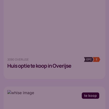
3090 OVERIJSE
EPC
E
Huis
optie te koop in Overijse
te koop