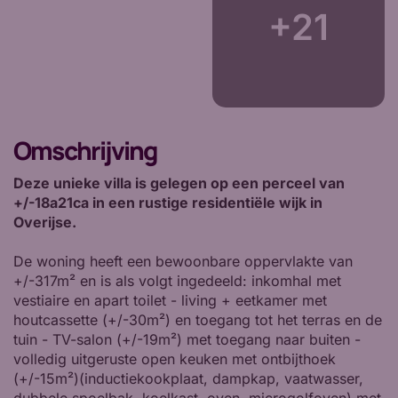
+21
Omschrijving
Deze unieke villa is gelegen op een perceel van
+/-18a21ca in een rustige residentiële wijk in
Overijse.
De woning heeft een bewoonbare oppervlakte van
+/-317m² en is als volgt ingedeeld: inkomhal met
vestiaire en apart toilet - living + eetkamer met
houtcassette (+/-30m²) en toegang tot het terras en de
tuin - TV-salon (+/-19m²) met toegang naar buiten -
volledig uitgeruste open keuken met ontbijthoek
(+/-15m²)(inductiekookplaat, dampkap, vaatwasser,
dubbele spoelbak, koelkast, oven, microgolfoven) met