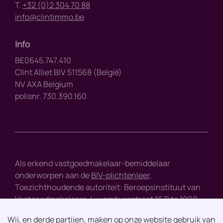
T.
+32 (0)2 304 70 88
info@clintimmo.be
Info
BE0645.747.410
Clint Alliet BIV 511568 (België)
NV AXA Belgium
polisnr. 730.390.160
Als erkend vastgoedmakelaar-bemiddelaar
onderworpen aan de
BIV-plichtenleer
.
Toezichthoudende autoriteit: Beroepsinstituut van
Vastgoedmakelaars, Luxemburgstraat 16 B te 1000
Brussel - tel : +32 2 505 38 50 - e-mail :
info@biv.be
Wij, en derde partijen, maken op onze website gebruik van