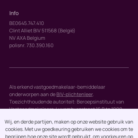
Info
BE0645.747.410
Clint Alliet BIV 511568 (België)
NV AXA Belgium
polisnr. 730.390.160
Als erkend vastgoedmakelaar-bemiddelaar
onderworpen aan de
BIV-plichtenleer
.
Toezichthoudende autoriteit: Beroepsinstituut van
Vastgoedmakelaars, Luxemburgstraat 16 B te 1000
Brussel - tel : +32 2 505 38 50 - e-mail :
info@biv.be
Wij, en derde partijen, maken op onze website gebruik van
cookies. Met uw goedkeuring gebruiken we cookies om te
Disclaimer
begrijpen hoe onze site wordt gebruikt, om voorkeuren op