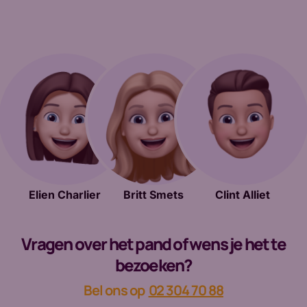
Elien Charlier
Britt Smets
Clint Alliet
Vragen over het pand of wens je het te
bezoeken?
Bel ons op
02 304 70 88