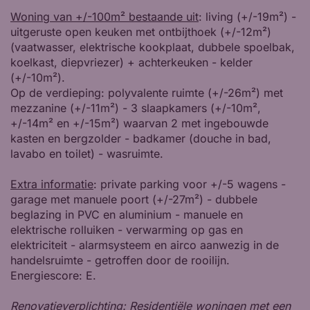
Woning van +/-100m² bestaande uit
: living (+/-19m²) -
uitgeruste open keuken met ontbijthoek (+/-12m²)
(vaatwasser, elektrische kookplaat, dubbele spoelbak,
koelkast, diepvriezer) + achterkeuken - kelder
(+/-10m²).
Op de verdieping: polyvalente ruimte (+/-26m²) met
mezzanine (+/-11m²) - 3 slaapkamers (+/-10m²,
+/-14m² en +/-15m²) waarvan 2 met ingebouwde
kasten en bergzolder - badkamer (douche in bad,
lavabo en toilet) - wasruimte.
Extra informatie
: private parking voor +/-5 wagens -
garage met manuele poort (+/-27m²) - dubbele
beglazing in PVC en aluminium - manuele en
elektrische rolluiken - verwarming op gas en
elektriciteit - alarmsysteem en airco aanwezig in de
handelsruimte - getroffen door de rooilijn.
Energiescore: E.
Renovatieverplichting
: Residentiële woningen met een