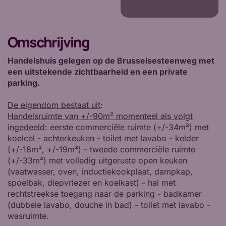
Omschrijving
Handelshuis gelegen op de Brusselsesteenweg met
een uitstekende zichtbaarheid en een private
parking.
De eigendom bestaat uit
:
Handelsruimte van +/-90m² momenteel als volgt
ingedeeld
: eerste commerciële ruimte (+/-34m²) met
koelcel - achterkeuken - toilet met lavabo - kelder
(+/-18m², +/-19m²) - tweede commerciële ruimte
(+/-33m²) met volledig uitgeruste open keuken
(vaatwasser, oven, inductiekookplaat, dampkap,
spoelbak, diepvriezer en koelkast) - hal met
rechtstreekse toegang naar de parking - badkamer
(dubbele lavabo, douche in bad) - toilet met lavabo -
wasruimte.