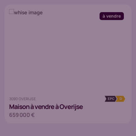
à vendre
3090 OVERIJSE
EPC
D
Maison
à vendre à Overijse
659 000 €