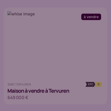
à vendre
3080 TERVUREN
EPC
C
Maison
à vendre à Tervuren
649 000 €