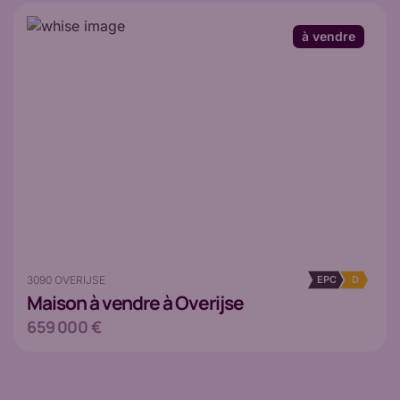
à vendre
3090 OVERIJSE
EPC
D
Maison
à vendre à Overijse
659 000 €