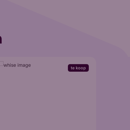
n
te koop