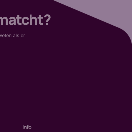
 matcht?
weten als er
Info