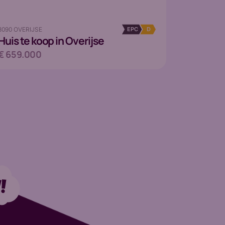
3090 OVERIJSE
EPC
D
Huis
te koop in Overijse
€ 659.000