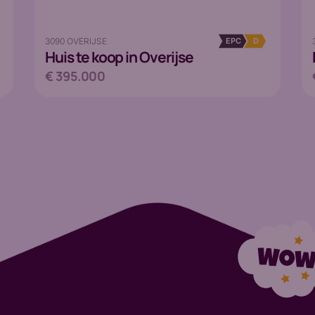
3090 OVERIJSE
EPC
D
Huis
te koop in Overijse
€ 395.000