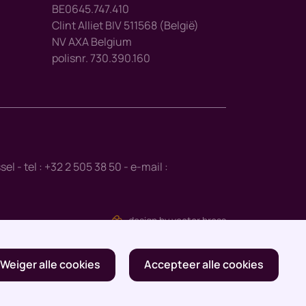
BE0645.747.410
Clint Alliet BIV 511568 (België)
NV AXA Belgium
polisnr. 730.390.160
- tel : +32 2 505 38 50 - e-mail :
design by vector bross
Weiger alle cookies
Accepteer alle cookies