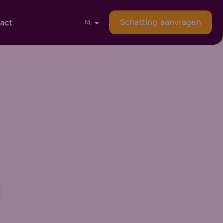
Schatting aanvragen
act
NL