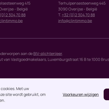
elsesteenweg 415
Terhulpensesteenweg 445
verijse - België
3090 Overijse - België
(0)2 304 70 88
T.
+32 (0)2 304 70 88
clintimmo.be
info@clintimmo.be
nderworpen aan de
BIV-plichtenleer
.
 van Vastgoedmakelaars, Luxemburgstraat 16 B te 1000 Brussel 
n cookies. Met uw
ze site wordt gebruikt, om
Voorkeuren wijzigen
en.