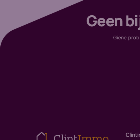
Geen bi
Giene probl
Clint