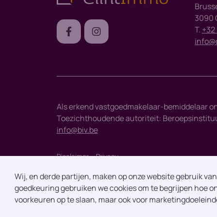
Bruss
3090 O
T.
+32 
info@
Als erkend vastgoedmakelaar-bemiddelaar o
Toezichthoudende autoriteit: Beroepsinstituut
info@biv.be
Disclaimer
Privacy
Wij, en derde partijen, maken op onze website gebruik va
goedkeuring gebruiken we cookies om te begrijpen hoe on
voorkeuren op te slaan, maar ook voor marketingdoeleind