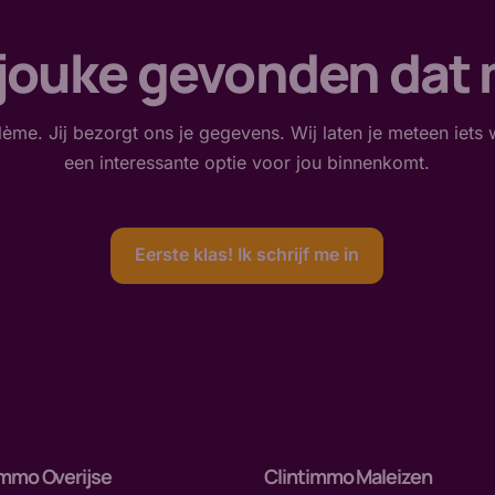
jouke gevonden dat
ème. Jij bezorgt ons je gegevens. Wij laten je meteen iets 
een interessante optie voor jou binnenkomt.
Eerste klas! Ik schrijf me in
immo Overijse
Clintimmo Maleizen