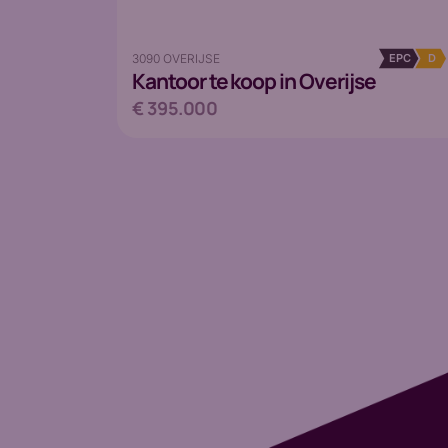
3090 OVERIJSE
EPC
D
Kantoor
te koop in Overijse
€ 395.000