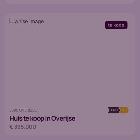
te koop
3090 OVERIJSE
EPC
D
Huis
te koop in Overijse
€ 395.000