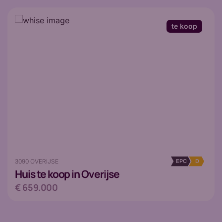
te koop
3090 OVERIJSE
EPC
D
Huis
te koop in Overijse
€ 659.000