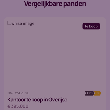
Vergelijkbare panden
te koop
3090 OVERIJSE
EPC
D
Kantoor
te koop in Overijse
€ 395.000