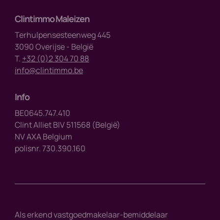
Clintimmo Maleizen
Terhulpensesteenweg 445
3090 Overijse - België
T.
+32 (0)2 304 70 88
info@clintimmo.be
Info
BE0645.747.410
Clint Alliet BIV 511568 (België)
NV AXA Belgium
polisnr. 730.390.160
Als erkend vastgoedmakelaar-bemiddelaar