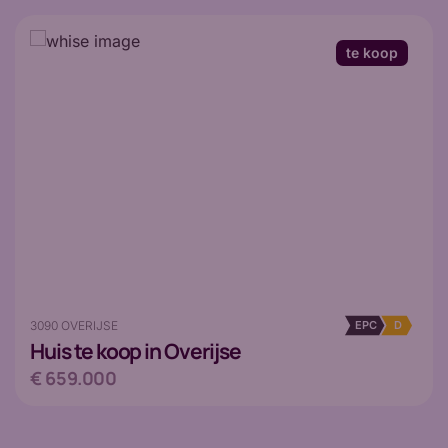
te koop
3090 OVERIJSE
EPC
D
Huis
te koop in Overijse
€ 659.000