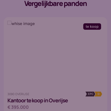
Vergelijkbare panden
te koop
3090 OVERIJSE
EPC
D
Kantoor
te koop in Overijse
€ 395.000