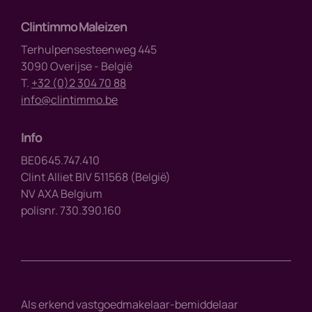
Clintimmo Maleizen
Terhulpensesteenweg 445
3090 Overijse - België
T.
+32 (0)2 304 70 88
info@clintimmo.be
Info
BE0645.747.410
Clint Alliet BIV 511568 (België)
NV AXA Belgium
polisnr. 730.390.160
Als erkend vastgoedmakelaar-bemiddelaar