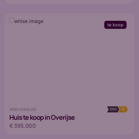
te koop
3090 OVERIJSE
EPC
D
Huis
te koop in Overijse
€ 395.000